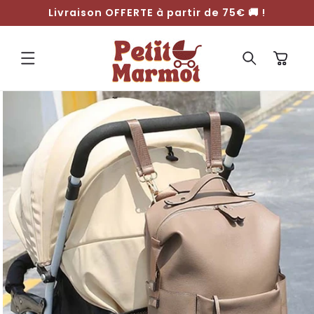
ET
Livraison OFFERTE à partir de 75€ 🚚 !
PASSER
AU
CONTENU
Panier
PASSER AUX
INFORMATIONS
PRODUITS