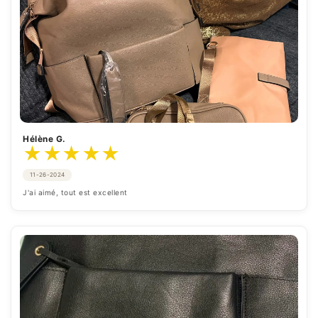
Hélène G.
★
★
★
★
★
11-26-2024
J'ai aimé, tout est excellent