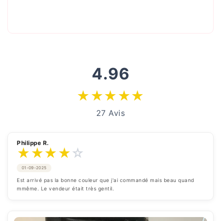
4.96
★
★
★
★
★
27 Avis
Philippe R.
★
★
★
★
☆
01-09-2025
Est arrivé pas la bonne couleur que j'ai commandé mais beau quand 
mmême. Le vendeur était très gentil.