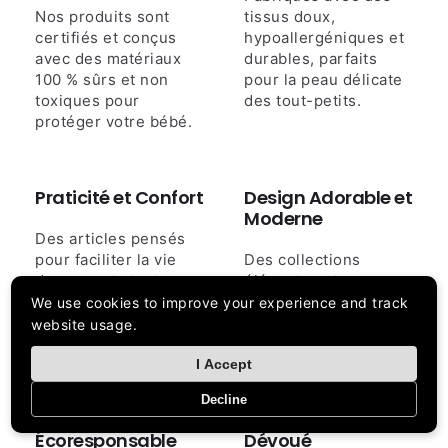
Nos produits sont
tissus doux,
certifiés et conçus
hypoallergéniques et
avec des matériaux
durables, parfaits
100 % sûrs et non
pour la peau délicate
toxiques pour
des tout-petits.
protéger votre bébé.
Praticité et Confort
Design Adorable et
Moderne
Des articles pensés
pour faciliter la vie
Des collections
des parents tout en
élégantes et
offrant un bien-être
tendances qui allient
We use cookies to improve your experience and track
maximal aux bébés.
esthétique et
website usage.
fonctionnalité.
I Accept
Decline
Engagement
Service Client
Écoresponsable
Dévoué