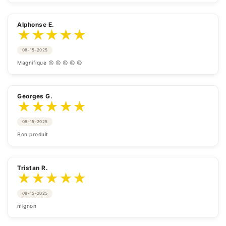
Alphonse E.
★
★
★
★
★
08-15-2025
Magnifique 😍 😍 😍 😍 😍
Georges G.
★
★
★
★
★
08-15-2025
Bon produit
Tristan R.
★
★
★
★
★
08-15-2025
mignon