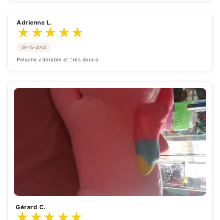
Adrienne L.
★
★
★
★
★
08-15-2025
Peluche adorable et très douce.
Gérard C.
★
★
★
★
★