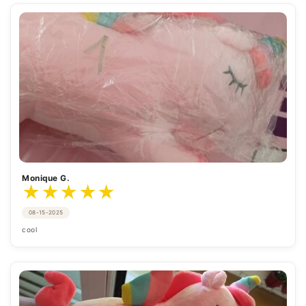
Monique G.
★
★
★
★
★
08-15-2025
cool