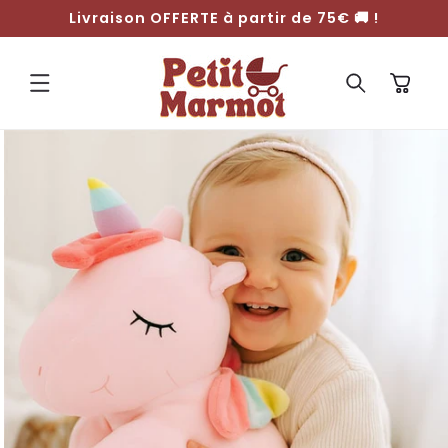
ET
Livraison OFFERTE à partir de 75€ 🚚 !
PASSER
AU
CONTENU
Panier
PASSER AUX
INFORMATIONS
PRODUITS